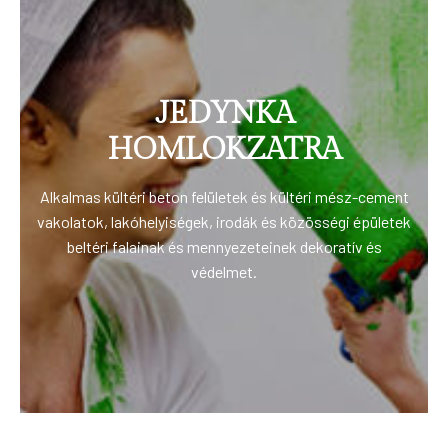
JEDYNKA
HOMLOKZATRA
Alkalmas kültéri beton felületek és kültéri mész-cement
vakolatok, lakóhelyiségek, irodák és közösségi épületek
beltéri falainak és mennyezeteinek dekoratív és
védelmet.