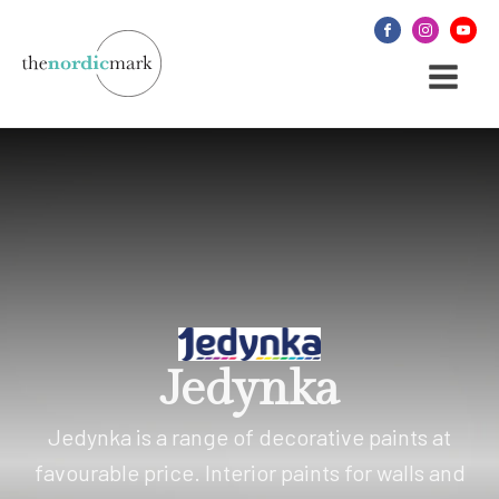
Jedynka
Jedynka is a range of decorative paints at
favourable price. Interior paints for walls and