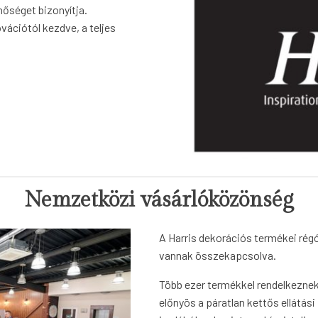
őséget bizonyítja.
vációtól kezdve, a teljes
Nemzetközi vásárlóközönség
A Harris dekorációs termékei régó
vannak összekapcsolva.
Több ezer termékkel rendelkeznek
előnyös a páratlan kettős ellátási