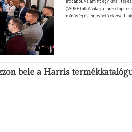
irodából, valamint egy kínai, telj
(WOFE) áll. A világ minden tájáról
minőség és innováció előnyeit, al
zzon bele a Harris termékkatalógu