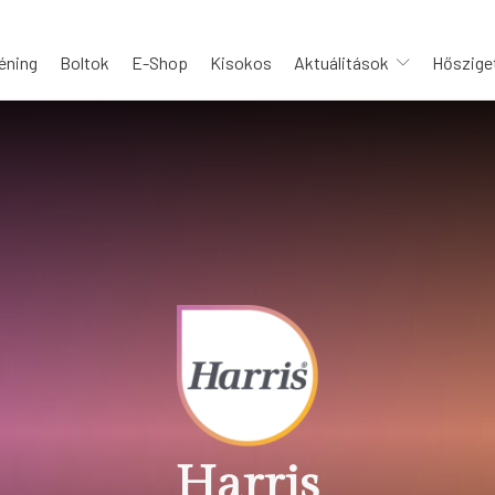
éning
Boltok
E-Shop
Kisokos
Aktuálitások
Hősziget
Harris