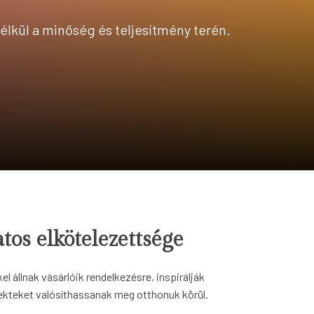
lkül a minőség és teljesítmény terén.
tos elkötelezettsége
l állnak vásárlóik rendelkezésre, inspirálják
jekteket valósíthassanak meg otthonuk körül.