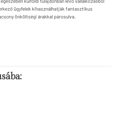
es egészében külföldi tulajdonban lévő vállalkozásból
 érkező ügyfelek kihasználhatják fantasztikus
acsony önköltségi árakkal párosulva.
sába: