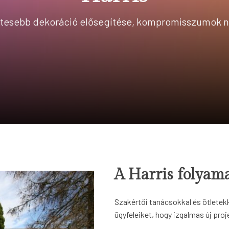
zetesebb dekoráció elősegítése, kompromisszumok né
A Harris folyama
Szakértői tanácsokkal és ötletekke
ügyfeleiket, hogy izgalmas új pro