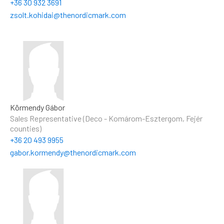
+36 30 932 3691
zsolt.kohidai@thenordicmark.com
Körmendy Gábor
Sales Representative (Deco - Komárom-Esztergom, Fejér
counties)
+36 20 493 9955
gabor.kormendy@thenordicmark.com