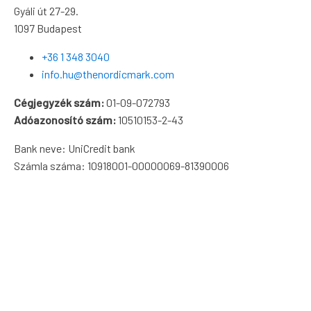
Gyáli út 27-29.
1097 Budapest
+36 1 348 3040
info.hu@thenordicmark.com
Cégjegyzék szám:
01-09-072793
Adóazonosító szám:
10510153-2-43
Bank neve: UniCredit bank
Számla száma: 10918001-00000069-81390006