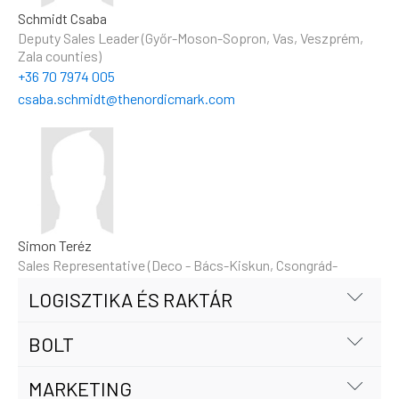
Schmidt Csaba
Deputy Sales Leader (Győr-Moson-Sopron, Vas, Veszprém,
Zala counties)
+36 70 7974 005
csaba.schmidt@thenordicmark.com
Simon Teréz
Sales Representative (Deco - Bács-Kiskun, Csongrád-
Csanád, Jász-Nagykun-Szolnok, Békés counties)
LOGISZTIKA ÉS RAKTÁR
+36 20 943 3495
terez.simon@thenordicmark.com
BOLT
MARKETING