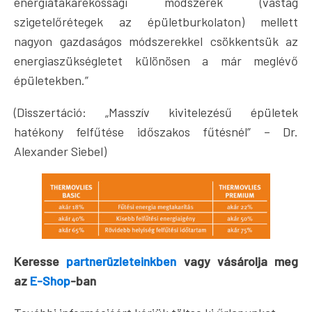
energiatakarékossági módszerek (vastag
szigetelőrétegek az épületburkolaton) mellett
nagyon gazdaságos módszerekkel csökkentsük az
energiaszükségletet különösen a már meglévő
épületekben.”
(Disszertáció: „Masszív kivitelezésű épületek
hatékony felfűtése időszakos fűtésnél” – Dr.
Alexander Siebel)
Keresse
partnerüzleteinkben
vagy vásárolja meg
az
E-Shop
-ban