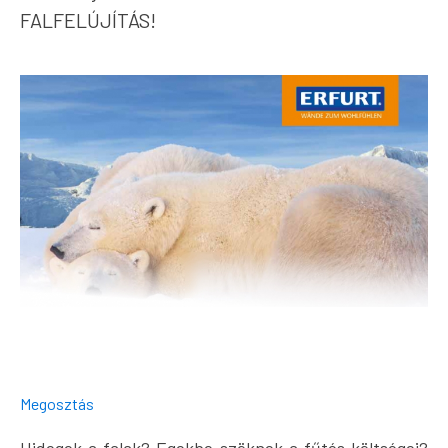
FALFELÚJÍTÁS!
Megosztás
Hidegek a falak? Egekbe szöknek a fűtés költségei?