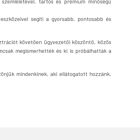
 szemléletével, tartós és prémium minőségű
 eszközeivel segíti a gyorsabb, pontosabb és
ztrációt követően ügyvezetői köszöntő, közös
mcsak megismerhették és ki is próbálhatták a
njük mindenkinek, aki ellátogatott hozzánk.