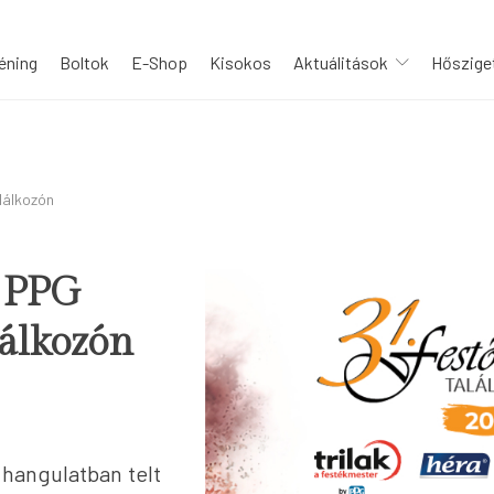
éning
Boltok
E-Shop
Kisokos
Aktuálitások
Hősziget
alálkozón
. PPG
lálkozón
hangulatban telt