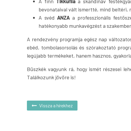
A finn
Tikkurila
a skandináv festékgyár
bevonataival vált ismertté, mind beltéri, 
A svéd
ANZA
a professzionális festősz
hatékonyabb munkavégzést a szakember
A rendezvény programja egész nap változatos
ebéd, tombolasorsolás és szórakoztató progr
legújabb termékeket, hanem hasznos, gyakorlat
Büszkék vagyunk rá, hogy ismét részesei le
Találkozunk jövőre is!
Vissza a hírekhez