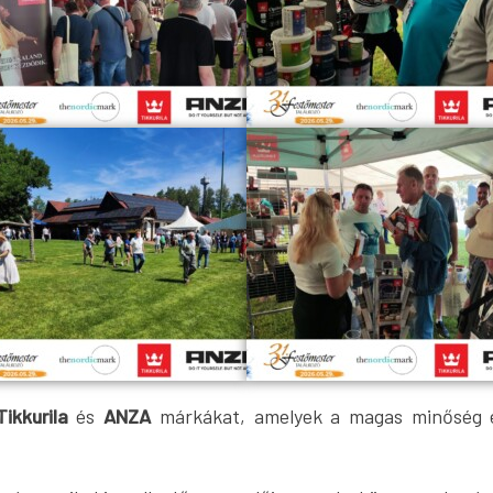
Tikkurila
és
ANZA
márkákat, amelyek a magas minőség és