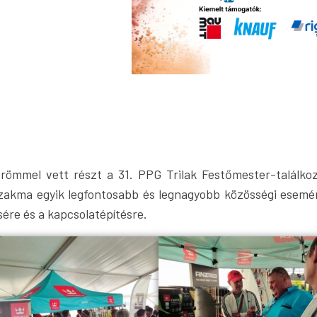
römmel vett részt a 31. PPG Trilak Festőmester-találko
őszakma egyik legfontosabb és legnagyobb közösségi esemé
ére és a kapcsolatépítésre.