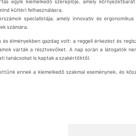
tás egyik kiemelkedő szereplője, amely környezetbarát
mind kültéri felhasználásra.
erszámok specialistája, amely innovatív és ergonomikus
ek számára.
 és élményekben gazdag volt: a reggeli érkezést és regis
amok várták a résztvevőket. A nap során a látogatók ne
i tanácsokat is kaptak a szakértőktől.
hettünk ennek a kiemelkedő szakmai eseménynek, és köszö