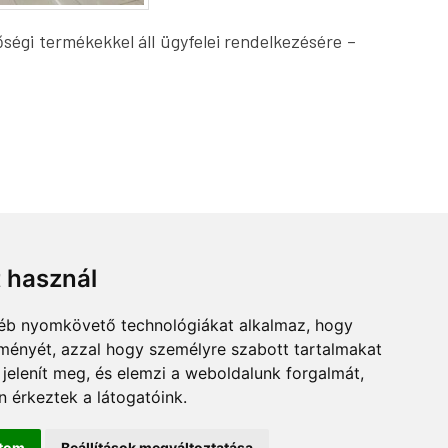
égi termékekkel áll ügyfelei rendelkezésére –
t használ
gyéb nyomkövető technológiákat alkalmaz, hogy
lményét, azzal hogy személyre szabott tartalmakat
 jelenít meg, és elemzi a weboldalunk forgalmát,
 érkeztek a látogatóink.
ítom
Beállítások megváltoztatása