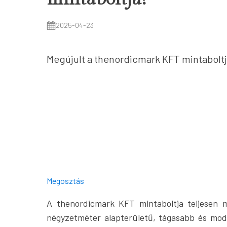
2025-04-23
Megújult a thenordicmark KFT mintaboltj
Megosztás
A thenordicmark KFT mintaboltja teljesen m
négyzetméter alapterületű, tágasabb és mode