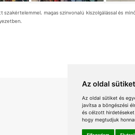
 szakértelemmel, magas színvonalú kiszolgálással és minős
yezetben.
Az oldal sütike
Az oldal sütiket és e
javítsa a böngészési é
és célzott hirdetéseket
hogy megtudjuk honnan
Elfogadom
Elutas