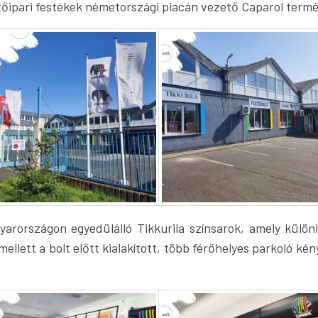
ítőipari festékek németországi piacán vezető Caparol termé
arországon egyedülálló Tikkurila színsarok, amely különl
Emellett a bolt előtt kialakított, több férőhelyes parkoló k