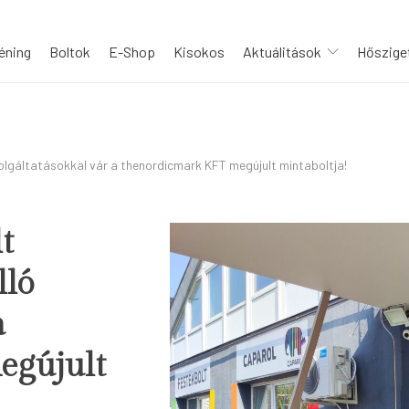
éning
Boltok
E-Shop
Kisokos
Aktuálitások
Hősziget
 szolgáltatásokkal vár a thenordicmark KFT megújult mintaboltja!
t
lló
a
egújult