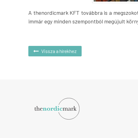
A thenordicmark KFT továbbra is a megszokott
immár egy minden szempontból megújult körn
Vissza a hírekhez